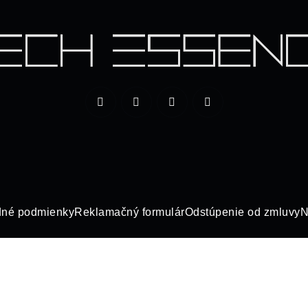
né podmienky
Reklamačný formulár
Odstúpenie od zmluvy
N