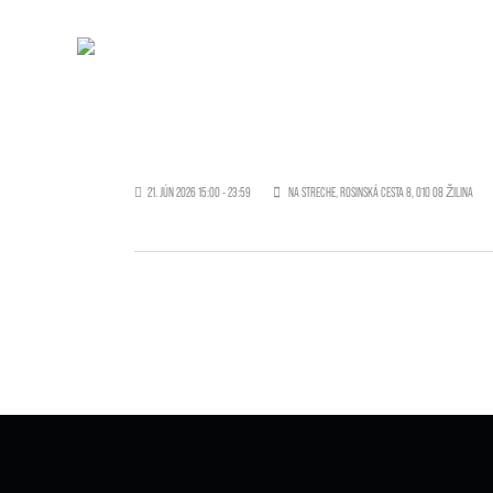
21. JÚN 2026 15:00 - 23:59
NA STRECHE, ROSINSKÁ CESTA 8, 010 08 ŽILINA