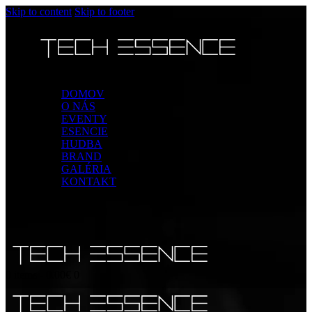
Skip to content
Skip to footer
DOMOV
O NÁS
EVENTY
ESENCIE
HUDBA
BRAND
GALÉRIA
KONTAKT
0 items
-
0.00€
0
0 items
-
0.00€
0