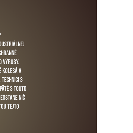
L
ndustriálnej
ochranné
o výroby.
é kolesá a
 technici s
päté s touto
neostane nič
ťou tejto