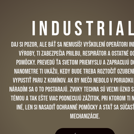
INDUSTRIA
Daj si pozor, ale báť sa nemusíš! VyškolenÍ operátori i
výroby, ti zabezpečia prilbu, respirátor a ostatné 
pomôcky. Prevedú ťa svetom priemyslu a zapracujú d
Nanometre ti ukážu, kedy bude treba roztočiť ozuben
vypustiť paru z komínov. Ak by niečo nebolo v poriadku,
náradím sa o to postarajú. Zvuky techna sú veľmi úzko s
témou a tak ešte viac podnecujú zážitok, pri ktorom ti 
iné, len si nasadiť ochranné pomôcky a stať sa súčas
mechanizácie.