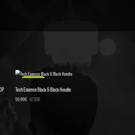
ZĽAVA
- 17%
OP
Tech Essence Black & Black Hoodie
56.90
€
47.30
€