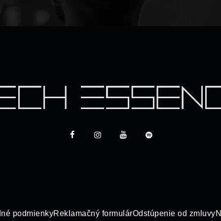
né podmienky
Reklamačný formulár
Odstúpenie od zmluvy
N