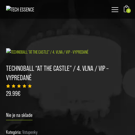
0
TECHNOBALL “AT THE CASTLE” / 4. VLNA / VIP –
VYPREDANÉ
Hodnoten
3
29.99
€
ie
5.00
z
5 na
základe
zákazníc
kych
Nie je na sklade
recenzií
Kategória:
Vstupenky